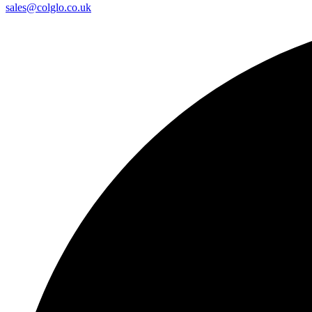
sales@colglo.co.uk