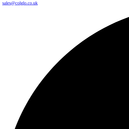
sales@colglo.co.uk