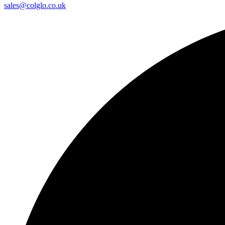
sales@colglo.co.uk